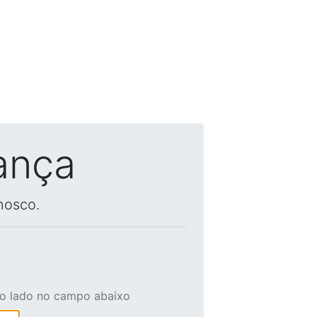
ança
nosco.
ao lado no campo abaixo