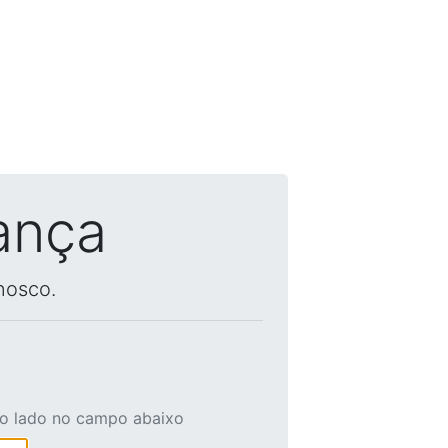
ança
nosco.
ao lado no campo abaixo