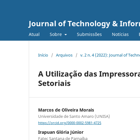
Journal of Technology & Info
Atual
Sobre
Submissões
Notícias
Início
/
Arquivos
/
v. 2 n. 4 (2022): Journal of Te
A Utilização das Impressor
Setoriais
Marcos de Oliveira Morais
Universidade de Santo Amaro (UNISA)
https://orcid.org/0000-0002-5981-4725
Irapuan Glória Júnior
Fatec Santana de Parnaíba