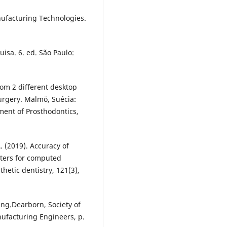
anufacturing Technologies.
uisa. 6. ed. São Paulo:
rom 2 different desktop
rgery. Malmö, Suécia:
ment of Prosthodontics,
. (2019). Accuracy of
nters for computed
hetic dentistry, 121(3),
ing.Dearborn, Society of
ufacturing Engineers, p.