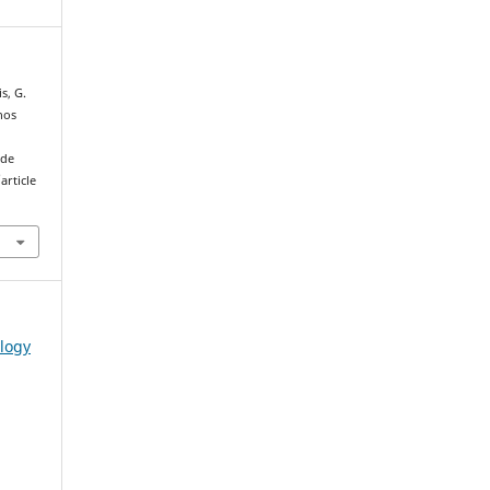
s, G.
nos
 de
article
ology