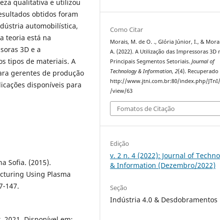
za qualitativa e utilizou
esultados obtidos foram
dústria automobilística,
Como Citar
a teoria está na
Morais, M. de O. ., Glória Júnior, I., & Morai
soras 3D e a
A. (2022). A Utilização das Impressoras 3D 
s tipos de materiais. A
Principais Segmentos Setoriais.
Journal of
Technology & Information
,
2
(4). Recuperado
para gerentes de produção
http://www.jtni.com.br:80/index.php/JTnI/
licações disponíveis para
/view/63
Fomatos de Citação
Edição
v. 2 n. 4 (2022): Journal of Techn
a Sofia. (2015).
& Information (Dezembro/2022)
acturing Using Plasma
7-147.
Seção
Indústria 4.0 & Desdobramentos
t. 2021. Disponível em: