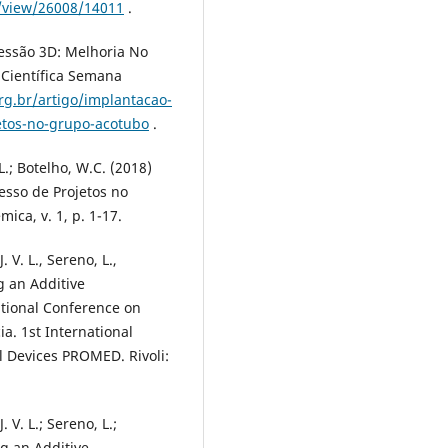
le/view/26008/14011
.
ressão 3D: Melhoria No
 Científica Semana
g.br/artigo/implantacao-
etos-no-grupo-acotubo
.
.L.; Botelho, W.C. (2018)
esso de Projetos no
ca, v. 1, p. 1-17.
J. V. L., Sereno, L.,
g an Additive
ational Conference on
a. 1st International
 Devices PROMED. Rivoli:
J. V. L.; Sereno, L.;
ng an Additive