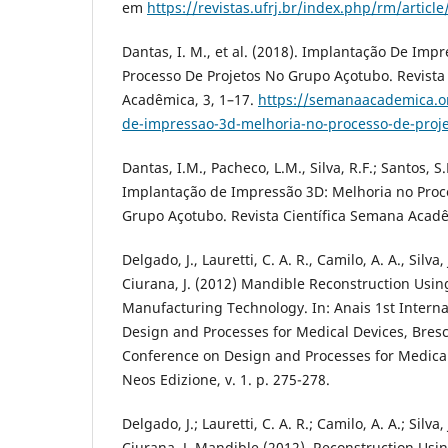
em
https://revistas.ufrj.br/index.php/rm/artic
Dantas, I. M., et al. (2018). Implantação De Imp
Processo De Projetos No Grupo Açotubo. Revista
Acadêmica, 3, 1–17.
https://semanaacademica.or
de-impressao-3d-melhoria-no-processo-de-proj
Dantas, I.M., Pacheco, L.M., Silva, R.F.; Santos, S
Implantação de Impressão 3D: Melhoria no Proc
Grupo Açotubo. Revista Científica Semana Acadêmi
Delgado, J., Lauretti, C. A. R., Camilo, A. A., Silva, 
Ciurana, J. (2012) Mandible Reconstruction Usin
Manufacturing Technology. In: Anais 1st Intern
Design and Processes for Medical Devices, Bresci
Conference on Design and Processes for Medical
Neos Edizione, v. 1. p. 275-278.
Delgado, J.; Lauretti, C. A. R.; Camilo, A. A.; Silva, 
Ciurana, J. Mandible (2012). Reconstruction Usi