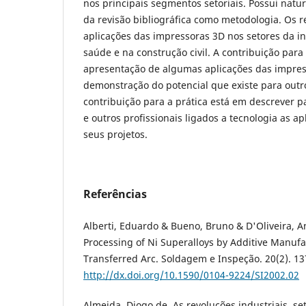
nos principais segmentos setoriais. Possui nature
da revisão bibliográfica como metodologia. Os r
aplicações das impressoras 3D nos setores da in
saúde e na construção civil. A contribuição para 
apresentação de algumas aplicações das impres
demonstração do potencial que existe para outro
contribuição para a prática está em descrever 
e outros profissionais ligados a tecnologia as ap
seus projetos.
Referências
Alberti, Eduardo & Bueno, Bruno & D'Oliveira, An
Processing of Ni Superalloys by Additive Manuf
Transferred Arc. Soldagem e Inspeção. 20(2). 13
http://dx.doi.org/10.1590/0104-9224/SI2002.02
Almeida, Diogo de. As revoluções industriais. se