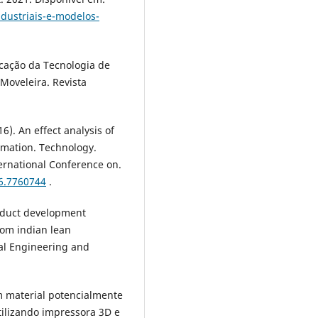
dustriais-e-modelos-
plicação da Tecnologia de
oveleira. Revista
16). An effect analysis of
ormation. Technology.
ernational Conference on.
16.7760744
.
product development
rom indian lean
ial Engineering and
Um material potencialmente
utilizando impressora 3D e