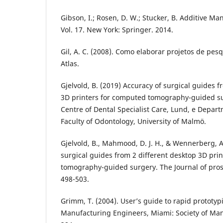
Gibson, I.; Rosen, D. W.; Stucker, B. Additive M
Vol. 17. New York: Springer. 2014.
Gil, A. C. (2008). Como elaborar projetos de pesq
Atlas.
Gjelvold, B. (2019) Accuracy of surgical guides f
3D printers for computed tomography-guided su
Centre of Dental Specialist Care, Lund, e Depart
Faculty of Odontology, University of Malmö.
Gjelvold, B., Mahmood, D. J. H., & Wennerberg, A
surgical guides from 2 different desktop 3D pri
tomography-guided surgery. The Journal of prost
498-503.
Grimm, T. (2004). User’s guide to rapid prototyp
Manufacturing Engineers, Miami: Society of Man