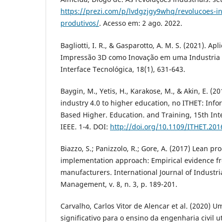
https://prezi.com/p/lvdgzjgy9whq/revolucoes-in
produtivos/
. Acesso em: 2 ago. 2022.
Bagliotti, I. R., & Gasparotto, A. M. S. (2021). A
Impressão 3D como Inovação em uma Industria M
Interface Tecnológica, 18(1), 631-643.
Baygin, M., Yetis, H., Karakose, M., & Akin, E. (20
industry 4.0 to higher education, no ITHET: Inf
Based Higher. Education. and Training, 15th Int
IEEE. 1-4. DOI:
http://doi.org/10.1109/ITHET.20
Biazzo, S.; Panizzolo, R.; Gore, A. (2017) Lean 
implementation approach: Empirical evidence f
manufacturers. International Journal of Industr
Management, v. 8, n. 3, p. 189-201.
Carvalho, Carlos Vitor de Alencar et al. (2020) 
significativo para o ensino da engenharia civil 